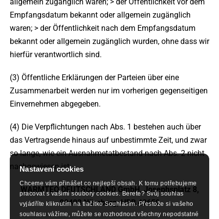
allgemein zugänglich waren; > der Öffentlichkeit vor dem
Empfangsdatum bekannt oder allgemein zugänglich
waren; > der Öffentlichkeit nach dem Empfangsdatum
bekannt oder allgemein zugänglich wurden, ohne dass wir
hierfür verantwortlich sind.
(3) Öffentliche Erklärungen der Parteien über eine
Zusammenarbeit werden nur im vorherigen gegenseitigen
Einvernehmen abgegeben.
(4) Die Verpflichtungen nach Abs. 1 bestehen auch über
das Vertragsende hinaus auf unbestimmte Zeit, und zwar
so lange, wie ein Ausnahmetatbestand nach Abs. 2 nicht
nachgewiesen ist.
Nastavení cookies
Chceme vám přinášet co nejlepší obsah. K tomu potřebujeme
WARMTEO DEUTSCHLAND GmbH, Josephsplatz 8,
pracovat s vašimi soubory cookies. Berete? Svůj souhlas
90403 Nürnberg, HRB 42659
vyjádříte kliknutím na tlačítko Souhlasím. Přestože si vašeho
souhlasu vážíme, můžete se rozhodnout všechny nepodstatné